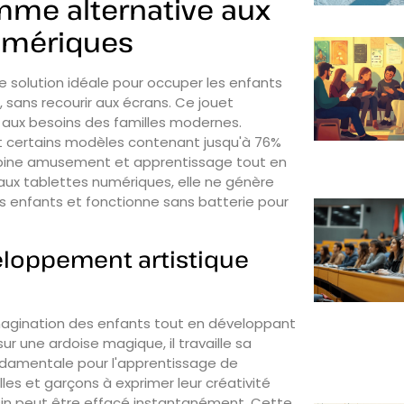
mme alternative aux
numériques
 solution idéale pour occuper les enfants
sans recourir aux écrans. Ce jouet
e aux besoins des familles modernes.
t certains modèles contenant jusqu'à 76%
mbine amusement et apprentissage tout en
ux tablettes numériques, elle ne génère
s enfants et fonctionne sans batterie pour
eloppement artistique
'imagination des enfants tout en développant
ur une ardoise magique, il travaille sa
damentale pour l'apprentissage de
illes et garçons à exprimer leur créativité
ssin peut être effacé instantanément. Cette