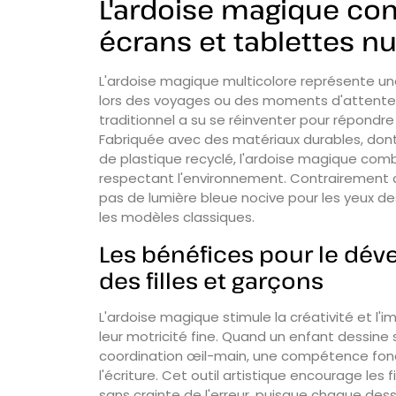
L'ardoise magique co
écrans et tablettes 
L'ardoise magique multicolore représente une
lors des voyages ou des moments d'attente, 
traditionnel a su se réinventer pour répondr
Fabriquée avec des matériaux durables, don
de plastique recyclé, l'ardoise magique co
respectant l'environnement. Contrairement a
pas de lumière bleue nocive pour les yeux de
les modèles classiques.
Les bénéfices pour le dév
des filles et garçons
L'ardoise magique stimule la créativité et l
leur motricité fine. Quand un enfant dessine s
coordination œil-main, une compétence fon
l'écriture. Cet outil artistique encourage les f
sans crainte de l'erreur, puisque chaque de