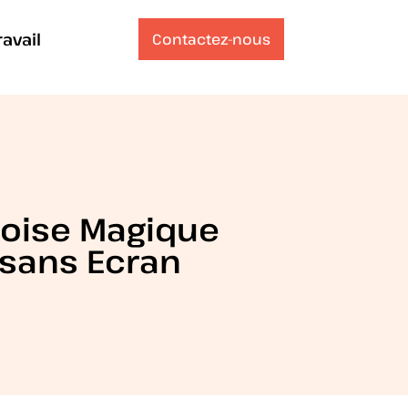
ravail
Contactez-nous
doise Magique
 sans Ecran